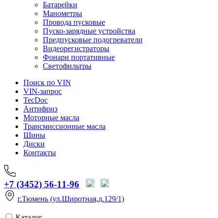
Батарейки
Манометры
Провода пусковые
Пуско-зарядные устройства
Предпусковые подогреватели
Видеорегистраторы
Фонари портативные
Светофильтры
Поиск по VIN
VIN-запрос
TecDoc
Антифриз
Моторные масла
Трансмиссионные масла
Шины
Диски
Контакты
+7 (3452) 56-11-96
г.Тюмень (ул.Широтная,д.129/1)
Каталог