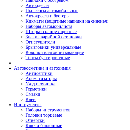
Накидки с обогревом
Автоодеяла
Пылесосы автомобильные
Автокресла и бустеры
Кикматы (защитные накидки на сиденья)
Наборы автомобилиста
Шторки солнцезащитные
Знаки аварийной остановки
Огнетушители
Брызговики универсальные
Коврики влаговпитывающие
Тросы буксировочные
Автокосметика и автохимия
Антисептики
Ароматизаторы
Уход и очистка
Герметики
Смазки
Клеи
Инструменты
Наборы инструментов
Головки торцевые
Отвертки
Ключи баллонные