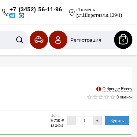
+7 (3452) 56-11-96
г.Тюмень
(ул.Широтная,д.129/1)
Регистрация
0
О бренде Exedy
0 оценок
Цена
–
+
Купить
9 710 ₽
12 340 ₽