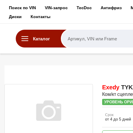
Поиск по VIN
VIN-запрос
TecDoc
Антифриз
Диски
Контакты
Каталог
Exedy
TYK
Ком/кт сцепле
УРОВЕНЬ ОРИ
Срок
от 4 до 5 дней