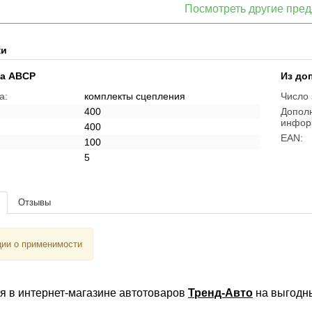
Посмотреть другие пре
ки
ка ABCP
Из до
а:
комплекты сцепления
Число 
400
Дополн
инфор
400
EAN:
100
5
Отзывы
ии о применимости
ля в интернет-магазине автотоваров
Тренд-Авто
на выгодны