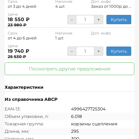
Срок
Наличие
Доп. инфо
от 3 до 4 дней
4 шт.
Заказ от 1000р до 18:45
Цена
18 550 ₽
–
+
Купить
23 980 ₽
Срок
Наличие
Доп. инфо
от 4 до 6 дней
1 шт.
Цена
19 740 ₽
–
+
Купить
25 530 ₽
Посмотреть другие предложения
Характеристики
Из справочника ABCP
EAN-13:
4996427725304
Объем упаковки, л:
6.018
Товарная группа:
корзины сцепления
Длина, мм:
295
Ширина, мм:
300