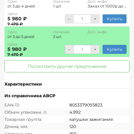
Срок
Наличие
Доп. инфо
от 3 до 4 дней
1 шт.
Заказ от 1000р до 18:45
Цена
5 980 ₽
–
+
Купить
7 470 ₽
Срок
Наличие
Доп. инфо
от 3 до 5 дней
3 шт.
Цена
5 980 ₽
–
+
Купить
7 470 ₽
Посмотреть другие предложения
Характеристики
Из справочника ABCP
EAN-13:
8053379093823
Объем упаковки, л:
4.992
Товарная группа:
катушки зажигания
Длина, мм:
120
Ширина, мм:
160