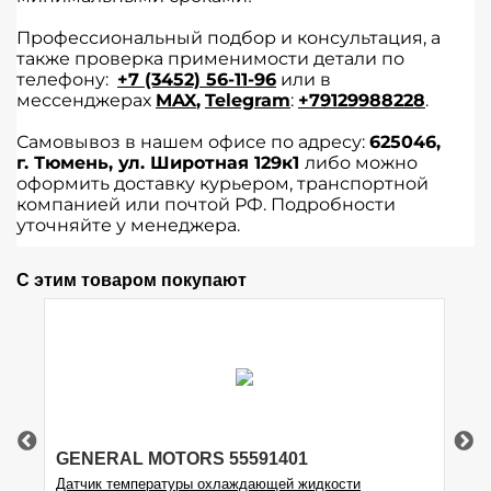
Профессиональный подбор и консультация, а
также проверка применимости детали по
телефону:
+7 (3452) 56-11-96
или в
мессенджерах
MAX
,
Telegram
:
+79129988228
.
Самовывоз в нашем офисе по адресу:
625046,
г.
Тюмень
,
ул. Широтная 129к1
либо можно
оформить доставку курьером, транспортной
компанией или почтой РФ. Подробности
уточняйте у менеджера.
С этим товаром покупают
GENERAL MOTORS 55591401
Hy
Датчик температуры охлаждающей жидкости
УП