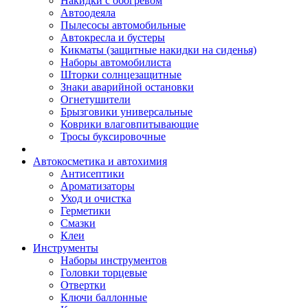
Накидки с обогревом
Автоодеяла
Пылесосы автомобильные
Автокресла и бустеры
Кикматы (защитные накидки на сиденья)
Наборы автомобилиста
Шторки солнцезащитные
Знаки аварийной остановки
Огнетушители
Брызговики универсальные
Коврики влаговпитывающие
Тросы буксировочные
Автокосметика и автохимия
Антисептики
Ароматизаторы
Уход и очистка
Герметики
Смазки
Клеи
Инструменты
Наборы инструментов
Головки торцевые
Отвертки
Ключи баллонные