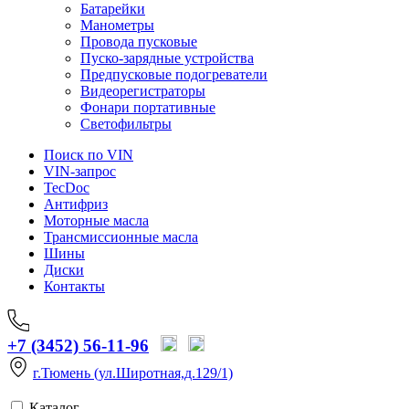
Батарейки
Манометры
Провода пусковые
Пуско-зарядные устройства
Предпусковые подогреватели
Видеорегистраторы
Фонари портативные
Светофильтры
Поиск по VIN
VIN-запрос
TecDoc
Антифриз
Моторные масла
Трансмиссионные масла
Шины
Диски
Контакты
+7 (3452) 56-11-96
г.Тюмень (ул.Широтная,д.129/1)
Каталог