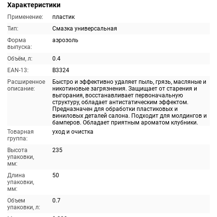
Характеристики
Применение:
пластик
Тип:
Смазка универсальная
Форма
аэрозоль
выпуска:
Объём, л:
0.4
EAN-13:
B3324
Расширенное
Быстро и эффективно удаляет пыль, грязь, масляные и
описание:
никотиновые загрязнения. Защищает от старения и
выгорания, восстанавливает первоначальную
структуру, обладает антистатическим эффектом.
Предназначен для обработки пластиковых и
виниловых деталей салона. Подходит для молдингов и
бамперов. Обладает приятным ароматом клубники.
Товарная
уход и очистка
группа:
Высота
235
упаковки,
мм:
Длина
50
упаковки,
мм:
Объем
0.7
упаковки, л: