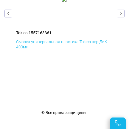
Tokico 1557163361
Tok
Д
Смазка универсальная пластика Tokico аэр ДиК
Сма
400мл
40
© Все права защищены.